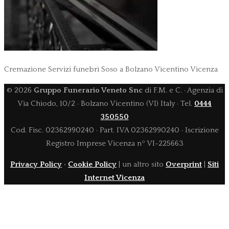
Cremazione Servizi funebri Soso a Bolzano Vicentino Vicenza
©
2026
Gruppo Funerario Veneto Snc
di F.M. e C. · Agenzia di
Via Chiodo, 10/2 · Bolzano Vicentino (VI) Italy · Tel.
0444
350550
Cod. Fisc. 02362990240 · Part. IVA 02362990240 · Iscrizione
Registro Imprese Vicenza nº VI-225663
Privacy Policy
·
Cookie Policy
| un altro sito
Overprint
|
Siti
Internet Vicenza