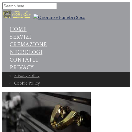
HOME
SERVIZI
CREMAZIONE
NECROLOGI
CONTATTI
PRIVACY
Privacy Policy
Cookie Policy