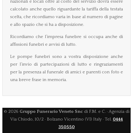
nazionali e locali oltre al costo del servizio dovrà essere
calcolato anche quello riguardante la tariffa della testata
scelta, che ricordiamo varia in base al numero di pagine
e allo spazio che si ha a disposizione.
Ricordiamo che l’impresa funebre si occupa anche di
affissioni funebri e avvisi di lutto.
Le pompe funebri sono a vostra disposizione anche
per l’invio di partecipazioni di lutto e ringraziamenti
per la presenza al funerale di amici e parenti con foto e
una breve frase in memoria.
©
2026
Gruppo Funerario Veneto Snc
di F.M. e C. · Agenzia di
Via Chiodo, 10/2 · Bolzano Vicentino (VI) Italy · Tel.
0444
350550