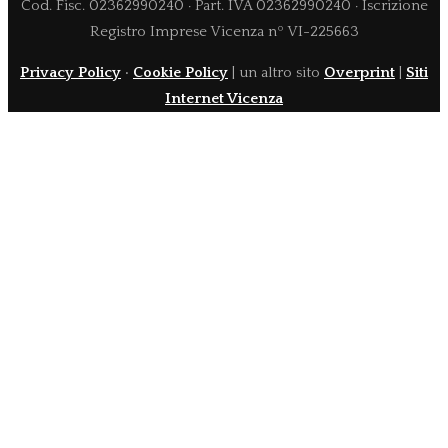
Cod. Fisc. 02362990240 · Part. IVA 02362990240 · Iscrizione
Registro Imprese Vicenza nº VI-225663
Privacy Policy
·
Cookie Policy
| un altro sito
Overprint
|
Siti
Internet Vicenza